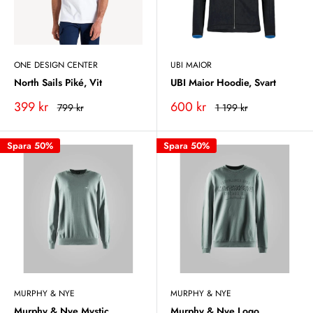
ONE DESIGN CENTER
UBI MAIOR
North Sails Piké, Vit
UBI Maior Hoodie, Svart
Vårt
Vårt
399 kr
600 kr
Rekommenderat
Rekommenderat
799 kr
1 199 kr
pris
pris
pris
pris
Spara 50%
Spara 50%
MURPHY & NYE
MURPHY & NYE
Murphy & Nye Mystic
Murphy & Nye Logo