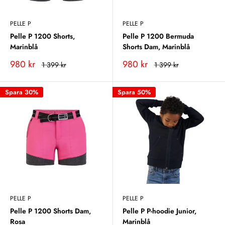
PELLE P
PELLE P
Pelle P 1200 Shorts,
Pelle P 1200 Bermuda
Marinblå
Shorts Dam, Marinblå
Vårt
Vårt
980 kr
980 kr
Rekommenderat
Rekommenderat
1 399 kr
1 399 kr
pris
pris
pris
pris
Spara 30%
Spara 50%
PELLE P
PELLE P
Pelle P 1200 Shorts Dam,
Pelle P P-hoodie Junior,
Rosa
Marinblå