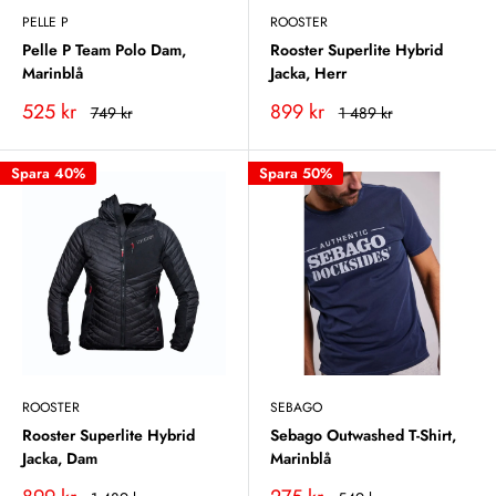
PELLE P
ROOSTER
Pelle P Team Polo Dam,
Rooster Superlite Hybrid
Marinblå
Jacka, Herr
Vårt
Vårt
525 kr
899 kr
Rekommenderat
Rekommenderat
749 kr
1 489 kr
pris
pris
pris
pris
Spara 40%
Spara 50%
ROOSTER
SEBAGO
Rooster Superlite Hybrid
Sebago Outwashed T-Shirt,
Jacka, Dam
Marinblå