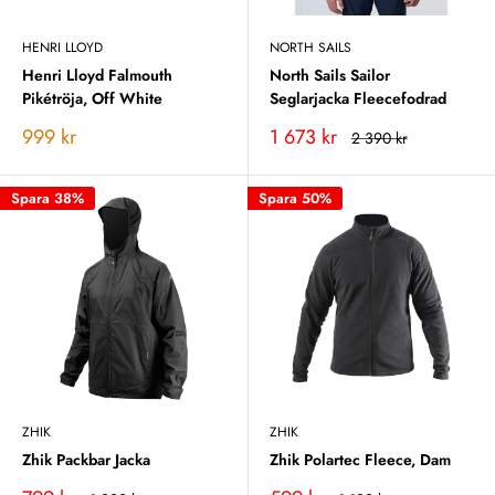
HENRI LLOYD
NORTH SAILS
Henri Lloyd Falmouth
North Sails Sailor
Pikétröja, Off White
Seglarjacka Fleecefodrad
Vårt
Vårt
999 kr
1 673 kr
Rekommenderat
2 390 kr
pris
pris
pris
Spara 38%
Spara 50%
ZHIK
ZHIK
Zhik Packbar Jacka
Zhik Polartec Fleece, Dam