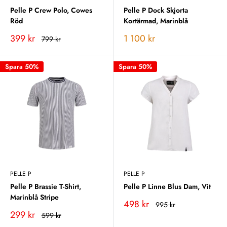
Pelle P Crew Polo, Cowes
Pelle P Dock Skjorta
Röd
Kortärmad, Marinblå
Vårt
Vårt
399 kr
1 100 kr
Rekommenderat
799 kr
pris
pris
pris
Spara 50%
Spara 50%
PELLE P
PELLE P
Pelle P Brassie T-Shirt,
Pelle P Linne Blus Dam, Vit
Marinblå Stripe
Vårt
498 kr
Rekommenderat
995 kr
pris
pris
Vårt
299 kr
Rekommenderat
599 kr
pris
pris