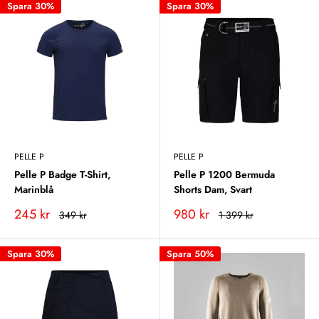
Spara 30%
Spara 30%
PELLE P
PELLE P
Pelle P Badge T-Shirt,
Pelle P 1200 Bermuda
Marinblå
Shorts Dam, Svart
Vårt
Vårt
245 kr
980 kr
Rekommenderat
Rekommenderat
349 kr
1 399 kr
pris
pris
pris
pris
Spara 30%
Spara 50%