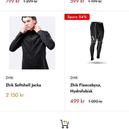
Vårt
Vårt
799 kr
599 kr
Rekommenderat
Rekommenderat
1 299 kr
1 199 kr
pris
pris
pris
pris
Spara 54%
ZHIK
ZHIK
Zhik Softshell Jacka
Zhik Fleecebyxa,
Hydrofobisk
Vårt
2 150 kr
pris
Vårt
499 kr
Rekommenderat
1 090 kr
pris
pris