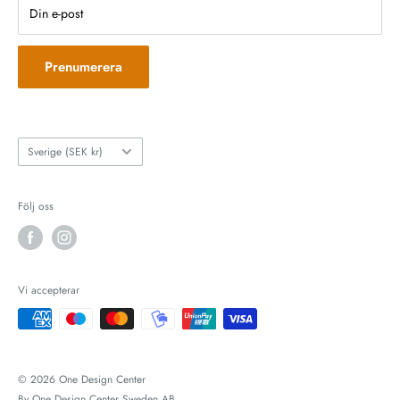
Söndag: STÄNGT
Returpolicy
Din e-post
Returformulär
Prenumerera
Land
Sverige (SEK kr)
Följ oss
Vi accepterar
© 2026 One Design Center
By One Design Center Sweden AB