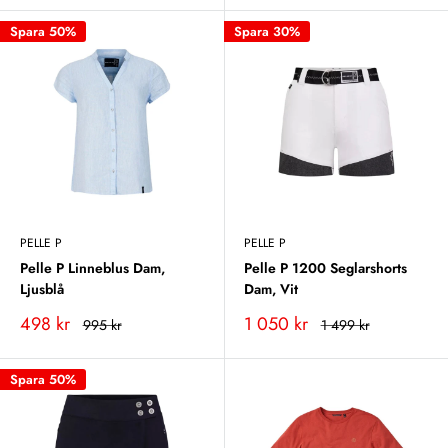
Spara 50%
Spara 30%
PELLE P
PELLE P
Pelle P Linneblus Dam,
Pelle P 1200 Seglarshorts
Ljusblå
Dam, Vit
Vårt
Vårt
498 kr
1 050 kr
Rekommenderat
Rekommenderat
995 kr
1 499 kr
pris
pris
pris
pris
Spara 50%