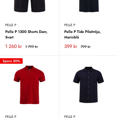
PELLE P
PELLE P
Pelle P 1300 Shorts Dam,
Pelle P Tide Pikétröja,
Svart
Marinblå
Vårt
Vårt
1 260 kr
399 kr
Rekommenderat
Rekommenderat
1 799 kr
799 kr
pris
pris
pris
pris
Spara 50%
PELLE P
PELLE P