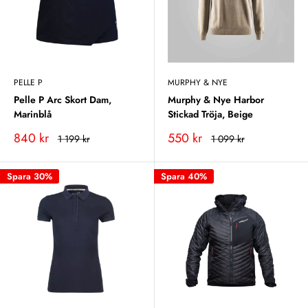
PELLE P
MURPHY & NYE
Pelle P Arc Skort Dam,
Murphy & Nye Harbor
Marinblå
Stickad Tröja, Beige
Vårt
Vårt
840 kr
550 kr
Rekommenderat
Rekommenderat
1 199 kr
1 099 kr
pris
pris
pris
pris
Spara 30%
Spara 40%