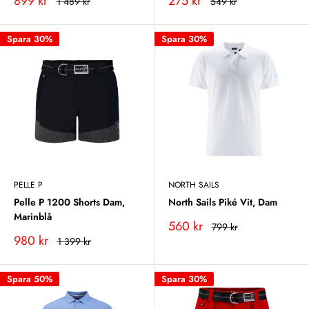
Vårt
Vårt
899 kr
275 kr
Rekommenderat
Rekommenderat
1 489 kr
549 kr
pris
pris
pris
pris
Spara 30%
Spara 30%
PELLE P
NORTH SAILS
Pelle P 1200 Shorts Dam,
North Sails Piké Vit, Dam
Marinblå
Vårt
560 kr
Rekommenderat
799 kr
pris
pris
Vårt
980 kr
Rekommenderat
1 399 kr
pris
pris
Spara 50%
Spara 30%