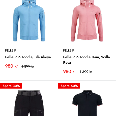
PELLE P
PELLE P
Pelle P P-Hoodie, Blå Akoya
Pelle P P-Hoodie Dam, Willa
Rosa
Vårt
980 kr
Rekommenderat
1 399 kr
pris
pris
Vårt
980 kr
Rekommenderat
1 399 kr
pris
pris
Spara 30%
Spara 50%