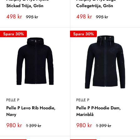
Stickad Tröja, Grön
Collegetröja, Grön
Vårt
Vårt
498 kr
498 kr
Rekommenderat
Rekommenderat
995 kr
995 kr
pris
pris
pris
pris
Spara 30%
Spara 30%
PELLE P
PELLE P
Pelle P Levo Rib Hoodie,
Pelle P P-Hoodie Dam,
Navy
Marinblå
Vårt
Vårt
980 kr
980 kr
Rekommenderat
Rekommenderat
1 399 kr
1 399 kr
pris
pris
pris
pris