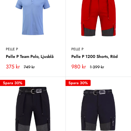
PELLE P
PELLE P
Pelle P Team Polo, Ljusblå
Pelle P 1200 Shorts, Röd
Vårt
Vårt
375 kr
980 kr
Rekommenderat
Rekommenderat
749 kr
1 399 kr
pris
pris
pris
pris
Spara 30%
Spara 30%