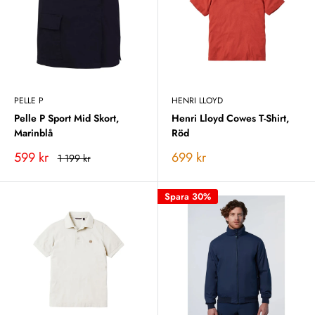
PELLE P
HENRI LLOYD
Pelle P Sport Mid Skort,
Henri Lloyd Cowes T-Shirt,
Marinblå
Röd
Vårt
Vårt
599 kr
699 kr
Rekommenderat
1 199 kr
pris
pris
pris
Spara 30%