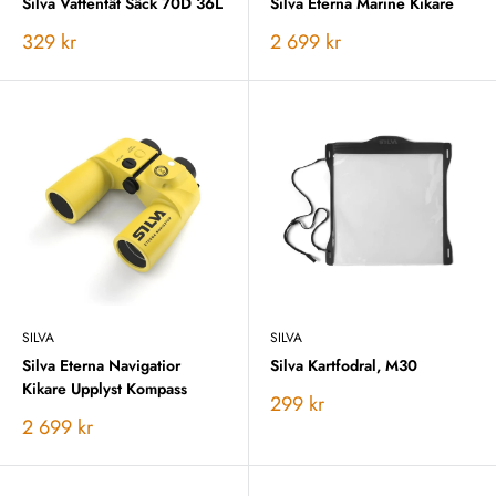
Silva Vattentät Säck 70D 36L
Silva Eterna Marine Kikare
Vårt
Vårt
329 kr
2 699 kr
pris
pris
SILVA
SILVA
Silva Eterna Navigatior
Silva Kartfodral, M30
Kikare Upplyst Kompass
Vårt
299 kr
pris
Vårt
2 699 kr
pris