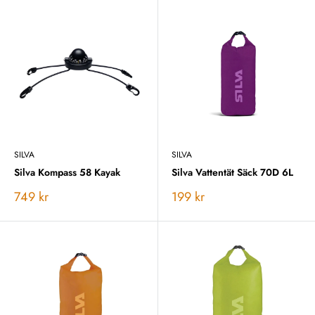
SILVA
SILVA
Silva Kompass 58 Kayak
Silva Vattentät Säck 70D 6L
Vårt
Vårt
749 kr
199 kr
pris
pris