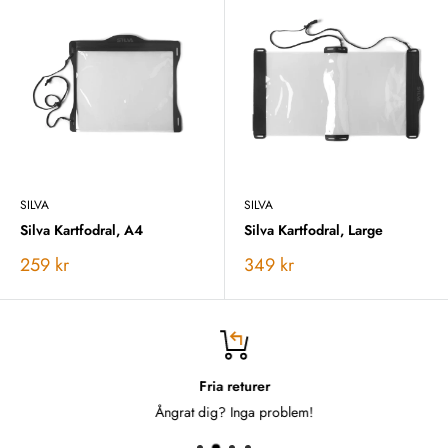
SILVA
SILVA
Silva Kartfodral, A4
Silva Kartfodral, Large
Vårt
Vårt
259 kr
349 kr
pris
pris
Fria returer
Ångrat dig? Inga problem!