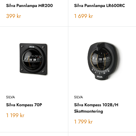
Silva Pannlampa MR200
Silva Pannlampa LR600RC
Vårt
Vårt
399 kr
1 699 kr
pris
pris
SILVA
SILVA
Silva Kompass 70P
Silva Kompass 102B/H
Skottmontering
Vårt
1 199 kr
pris
Vårt
1 799 kr
pris