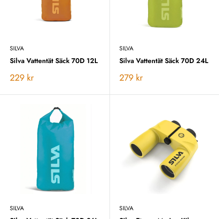
SILVA
SILVA
Silva Vattentät Säck 70D 12L
Silva Vattentät Säck 70D 24L
Vårt
Vårt
229 kr
279 kr
pris
pris
SILVA
SILVA