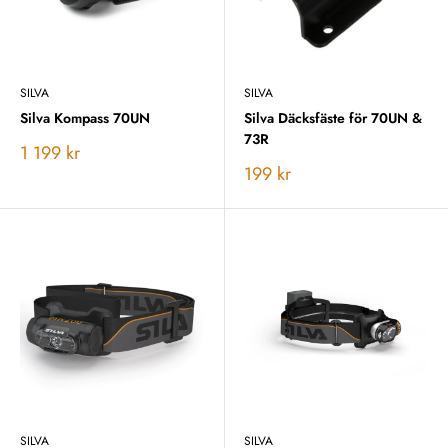
SILVA
SILVA
Silva Kompass 70UN
Silva Däcksfäste för 70UN &
73R
Vårt
1 199 kr
pris
Vårt
199 kr
pris
SILVA
SILVA