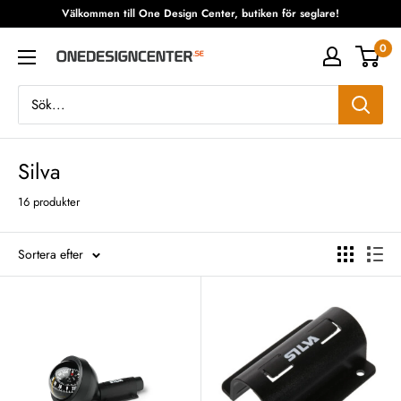
Fortsätt
Välkommen till One Design Center, butiken för seglare!
till
0
One
innehåll
Design
Center
Silva
16 produkter
Sortera efter