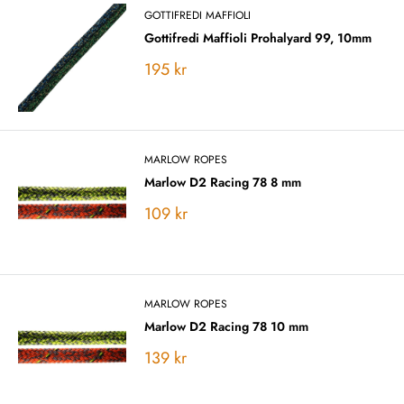
GOTTIFREDI MAFFIOLI
Gottifredi Maffioli Prohalyard 99, 10mm
Vårt
195 kr
pris
MARLOW ROPES
Marlow D2 Racing 78 8 mm
Vårt
109 kr
pris
MARLOW ROPES
Marlow D2 Racing 78 10 mm
Vårt
139 kr
pris