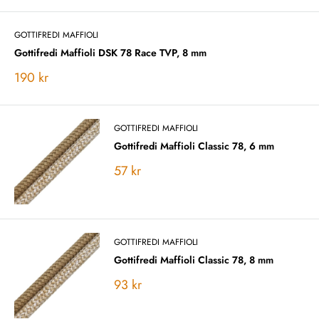
GOTTIFREDI MAFFIOLI
Gottifredi Maffioli DSK 78 Race TVP, 8 mm
Vårt
190 kr
pris
GOTTIFREDI MAFFIOLI
Gottifredi Maffioli Classic 78, 6 mm
Vårt
57 kr
pris
GOTTIFREDI MAFFIOLI
Gottifredi Maffioli Classic 78, 8 mm
Vårt
93 kr
pris