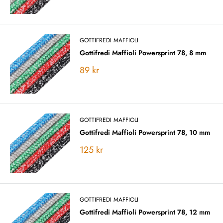
GOTTIFREDI MAFFIOLI
Gottifredi Maffioli Powersprint 78, 8 mm
Vårt
89 kr
pris
GOTTIFREDI MAFFIOLI
Gottifredi Maffioli Powersprint 78, 10 mm
Vårt
125 kr
pris
GOTTIFREDI MAFFIOLI
Gottifredi Maffioli Powersprint 78, 12 mm