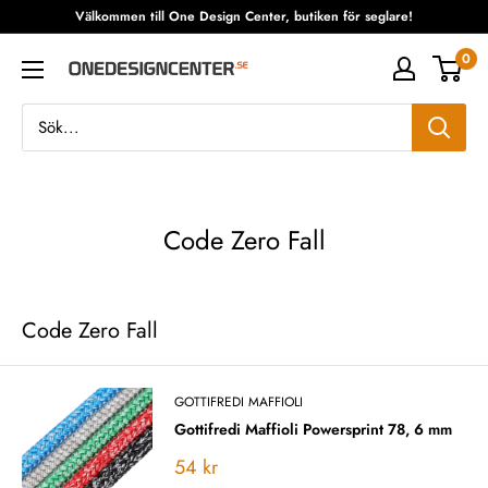
Fortsätt
Välkommen till One Design Center, butiken för seglare!
till
0
One
innehåll
Design
Center
Code Zero Fall
Code Zero Fall
GOTTIFREDI MAFFIOLI
Gottifredi Maffioli Powersprint 78, 6 mm
Vårt
54 kr
pris