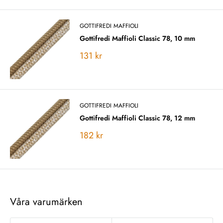
GOTTIFREDI MAFFIOLI
Gottifredi Maffioli Classic 78, 10 mm
Vårt
131 kr
pris
GOTTIFREDI MAFFIOLI
Gottifredi Maffioli Classic 78, 12 mm
Vårt
182 kr
pris
Våra varumärken