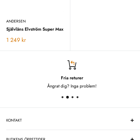
ANDERSEN
Självläns Elvström Super Max
Vårt
1 249 kr
pris
Fria returer
Ångrat dig? Inga problem!
KONTAKT
One Design Center Sweden AB
BUTIKENS ÖPPETTIDER