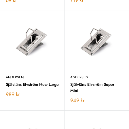
Vårt
Vårt
69 kr
719 kr
pris
pris
ANDERSEN
ANDERSEN
Självläns Elvström New Large
Självläns Elvström Super
Mini
Vårt
989 kr
pris
Vårt
949 kr
pris