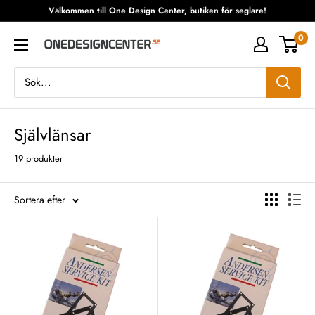
Fortsätt
Välkommen till One Design Center, butiken för seglare!
till
0
One
innehåll
Design
Center
Självlänsar
19 produkter
Sortera efter