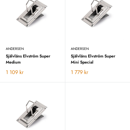
ANDERSEN
ANDERSEN
Självläns Elvström Super
Självläns Elvström Super
Medium
Mini Special
Vårt
Vårt
1 109 kr
1 779 kr
pris
pris