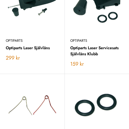
OPTIPARTS
OPTIPARTS
Optiparts Laser Självläns
Optiparts Laser Servicesats
Självläns Klubb
Vårt
299 kr
pris
Vårt
159 kr
pris