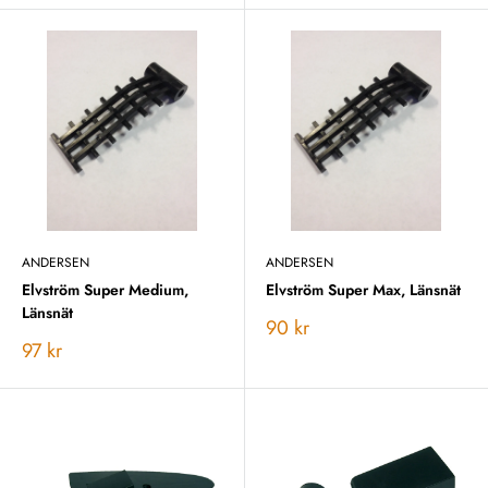
ANDERSEN
ANDERSEN
Elvström Super Medium,
Elvström Super Max, Länsnät
Länsnät
Vårt
90 kr
pris
Vårt
97 kr
pris