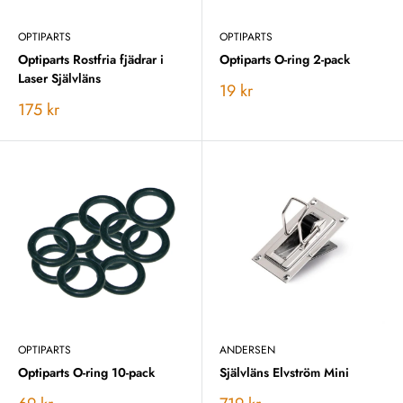
OPTIPARTS
OPTIPARTS
Optiparts Rostfria fjädrar i
Optiparts O-ring 2-pack
Laser Självläns
Vårt
19 kr
pris
Vårt
175 kr
pris
OPTIPARTS
ANDERSEN
Optiparts O-ring 10-pack
Självläns Elvström Mini