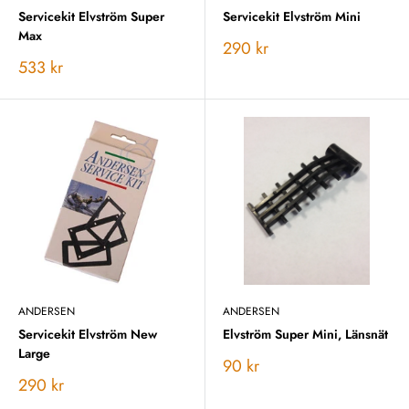
Servicekit Elvström Super
Servicekit Elvström Mini
Max
Vårt
290 kr
pris
Vårt
533 kr
pris
ANDERSEN
ANDERSEN
Servicekit Elvström New
Elvström Super Mini, Länsnät
Large
Vårt
90 kr
pris
Vårt
290 kr
pris