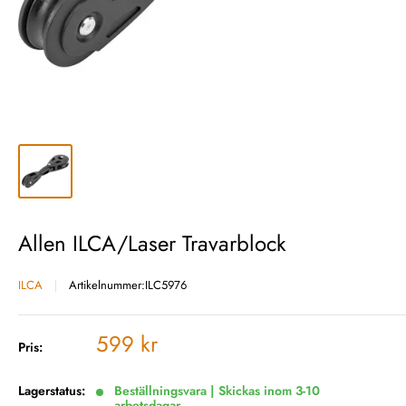
Allen ILCA/Laser Travarblock
ILCA
Artikelnummer:
ILC5976
Vårt
599 kr
Pris:
pris
Lagerstatus:
Beställningsvara | Skickas inom 3-10
arbetsdagar