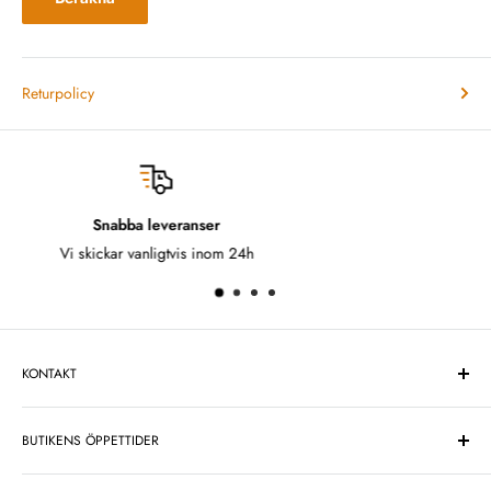
Returpolicy
Fria returer
Ångrat dig? Inga problem!
KONTAKT
One Design Center Sweden AB
BUTIKENS ÖPPETTIDER
Telefonnummer:
08-749 24 66
Midsommarafton: Stängt