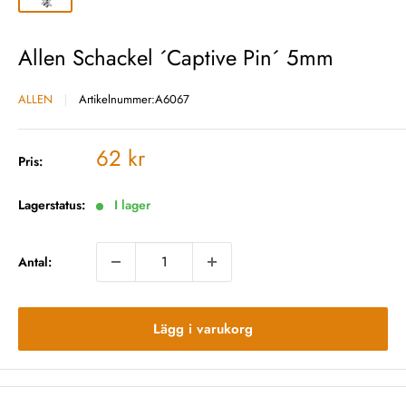
Allen Schackel ´Captive Pin´ 5mm
ALLEN
Artikelnummer:
A6067
Vårt
62 kr
Pris:
pris
Lagerstatus:
I lager
Antal:
Lägg i varukorg