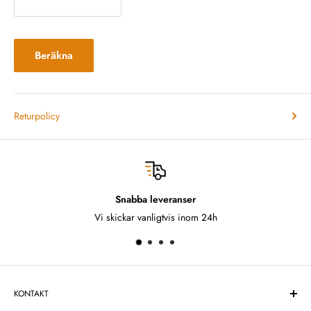
Beräkna
Returpolicy
everanser
Fria 
ligtvis inom 24h
Ångrat dig? 
KONTAKT