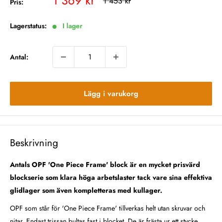
1 369 kr
Rekommenderat
1 453 kr
Pris:
pris
pris
Lagerstatus:
I lager
Antal:
Lägg i varukorg
Beskrivning
Antals OPF 'One Piece Frame' block är en mycket prisvärd
blockserie som klara höga arbetslaster tack vare sina effektiva
glidlager som även kompletteras med kullager.
OPF som står för 'One Piece Frame' tillverkas helt utan skruvar och
nitar. Endast trissan bultas fast i blocket. De är frästa ur ett stycke