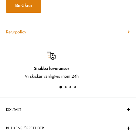
Beräkna
Returpolicy
Fria returer
Ångrat dig? Inga problem!
KONTAKT
One Design Center Sweden AB
BUTIKENS ÖPPETTIDER
Telefonnummer:
08-749 24 66