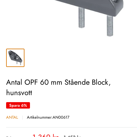
Antal OPF 60 mm Stående Block,
hunsvott
Spara 6%
ANTAL
Artikelnummer:
AN00617
Vårt