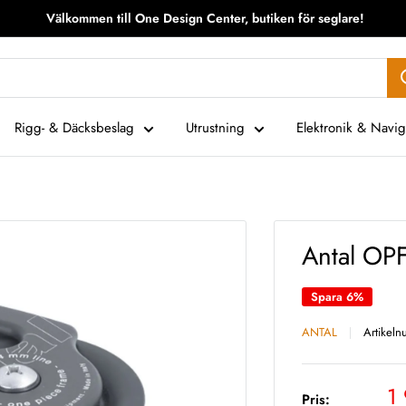
Välkommen till One Design Center, butiken för seglare!
Rigg- & Däcksbeslag
Utrustning
Elektronik & Navig
Antal OP
Spara 6%
ANTAL
Artikel
Vå
1
Pris: