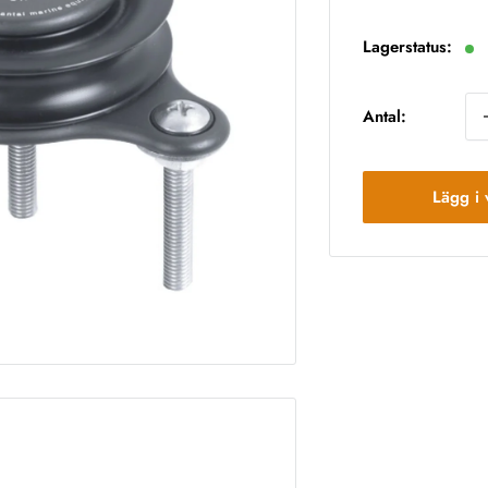
pr
Lagerstatus:
Antal:
Lägg i 