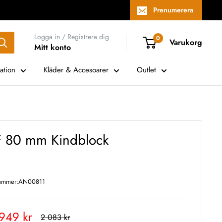
Prenumerera
Logga in / Registrera dig
0
Varukorg
Mitt konto
ation
Kläder & Accesoarer
Outlet
F 80 mm Kindblock
nummer:
AN00811
rt
 949 kr
Rekommenderat
2 083 kr