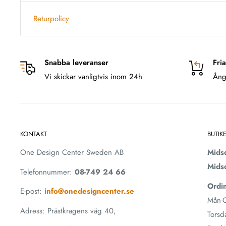
Returpolicy
Snabba leveranser
Fria
Vi skickar vanligtvis inom 24h
Ång
KONTAKT
BUTIK
One Design Center Sweden AB
Mids
Mids
Telefonnummer:
08-749 24 66
Ordin
E-post:
info@onedesigncenter.se
Mån-O
Adress: Prästkragens väg 40,
Torsd