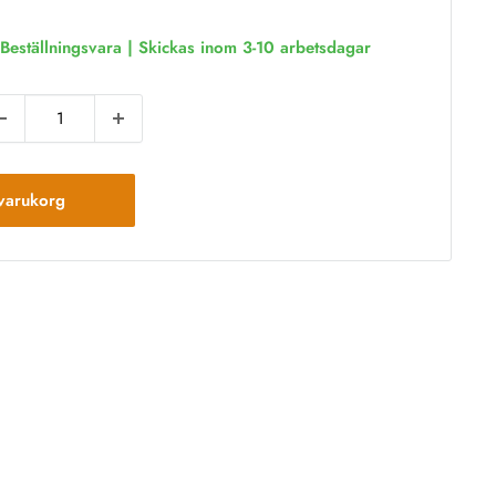
pris
is
Beställningsvara | Skickas inom 3-10 arbetsdagar
varukorg