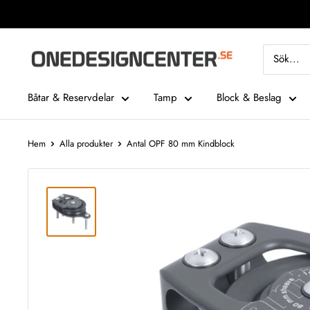
Fortsätt
till
innehåll
One
Design
Center
Båtar & Reservdelar
Tamp
Block & Beslag
Hem
Alla produkter
Antal OPF 80 mm Kindblock