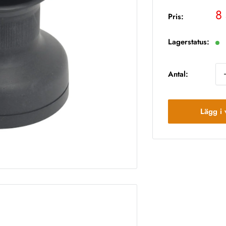
Vå
8
Pris:
pr
Lagerstatus:
Antal:
Lägg i 