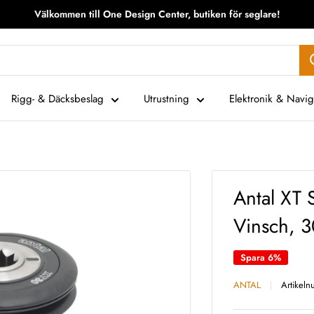
Välkommen till One Design Center, butiken för seglare!
Rigg- & Däcksbeslag
Utrustning
Elektronik & Navig
Antal XT 
Vinsch, 
Spara 6%
ANTAL
Artikel