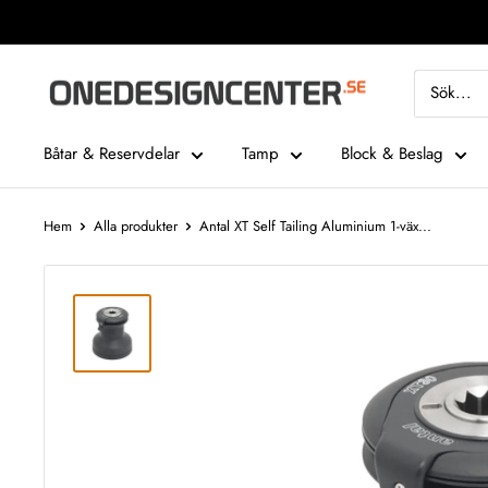
Fortsätt
till
innehåll
One
Design
Center
Båtar & Reservdelar
Tamp
Block & Beslag
Hem
Alla produkter
Antal XT Self Tailing Aluminium 1-väx...