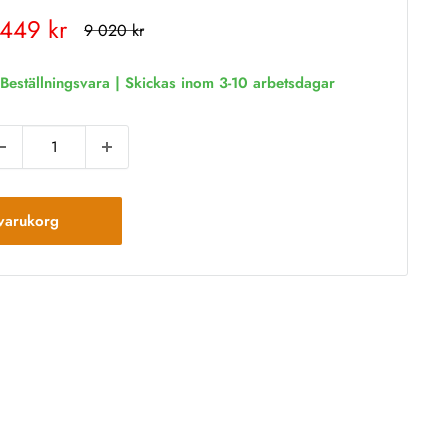
rt
 449 kr
Rekommenderat
9 020 kr
pris
is
Beställningsvara | Skickas inom 3-10 arbetsdagar
varukorg