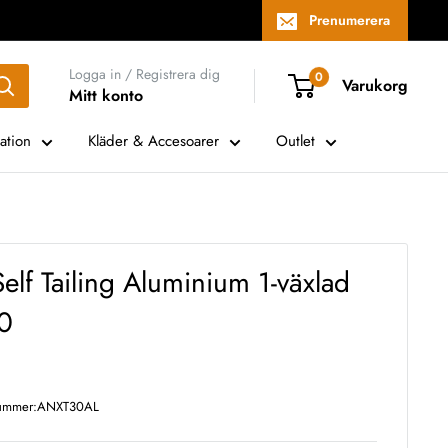
Prenumerera
Logga in / Registrera dig
0
Varukorg
Mitt konto
ation
Kläder & Accesoarer
Outlet
Self Tailing Aluminium 1-växlad
30
nummer:
ANXT30AL