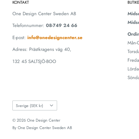
KONTAKT
BUTIK
One Design Center Sweden AB
Mids
Mids
Telefonnummer:
08-749 24 66
Ordin
E-post:
info@onedesigncenter.se
Mån-O
Adress: Prästkragens väg 40,
Torsd
Freda
132 45 SALTSJÖ-BOO
Lörda
Sönd
Land
Sverige (SEK kr)
© 2026 One Design Center
By One Design Center Sweden AB