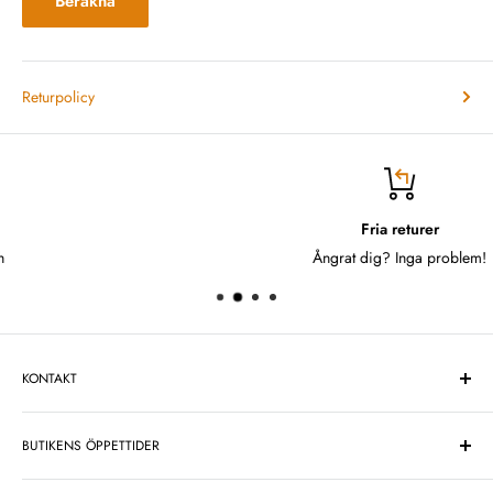
Beräkna
Returpolicy
Fria returer
Ångrat dig? Inga problem!
KONTAKT
One Design Center Sweden AB
BUTIKENS ÖPPETTIDER
Telefonnummer:
08-749 24 66
Midsommarafton: Stängt