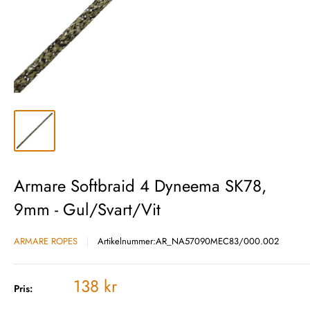
Armare Softbraid 4 Dyneema SK78,
9mm - Gul/Svart/Vit
ARMARE ROPES
Artikelnummer:
AR_NA57090MEC83/000.002
Vårt
138 kr
Pris:
pris