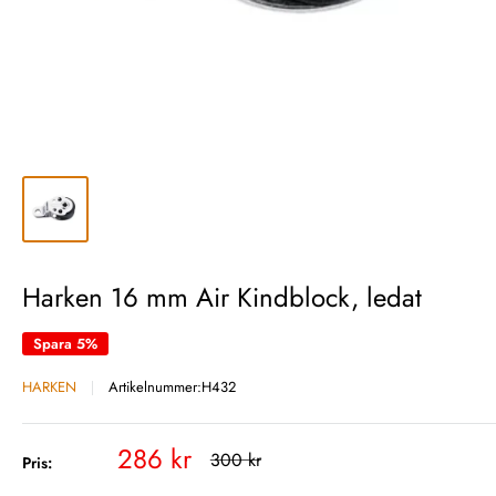
Harken 16 mm Air Kindblock, ledat
Spara 5%
HARKEN
Artikelnummer:
H432
Vårt
286 kr
Rekommenderat
300 kr
Pris:
pris
pris