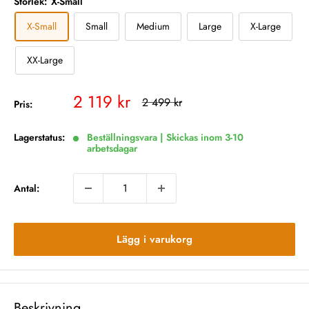
Storlek:
X-Small
X-Small
Small
Medium
Large
X-Large
XX-Large
Vårt
2 119 kr
Rekommenderat
2 499 kr
Pris:
pris
pris
Lagerstatus:
Beställningsvara | Skickas inom 3-10
arbetsdagar
Antal:
Lägg i varukorg
Beskrivning