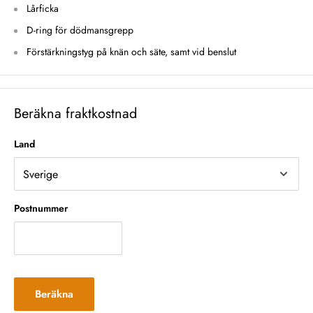
Lårficka
D-ring för dödmansgrepp
Förstärkningstyg på knän och säte, samt vid benslut
Beräkna fraktkostnad
Land
Postnummer
Beräkna