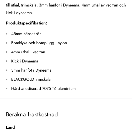
till uthal, trimskala,
3mm hanfot
i Dyneema, 4mm uthal av vectran och
kick i dyneema.
Produktspecifikation:
45mm härdat rör
Bomklyka och bomplugg i nylon
4mm uthal i vectran
Kick i Dyneema
3mm hanfot i Dyneema
BLACKGOLD trimskala
Hård anodiserad 7075 T6 aluminium
Beräkna fraktkostnad
Land