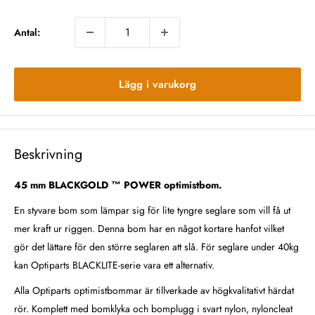
Antal:
Lägg i varukorg
Beskrivning
45 mm BLACKGOLD ™ POWER optimistbom.
En styvare bom som lämpar sig för lite tyngre seglare som vill få ut
mer kraft ur riggen. Denna bom har en något kortare hanfot vilket
gör det lättare för den större seglaren att slå. För seglare under 40kg
kan O
ptiparts BLACKLITE-serie vara ett alternativ.
Alla Optiparts optimistbommar är tillverkade av högkvalitativt härdat
rör.
Komplett
med bomklyka och bomplugg i svart nylon, nyloncleat