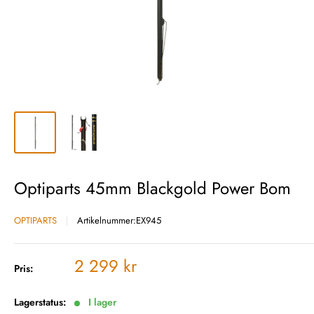
Optiparts 45mm Blackgold Power Bom
OPTIPARTS
Artikelnummer:
EX945
Vårt
2 299 kr
Pris:
pris
Lagerstatus:
I lager