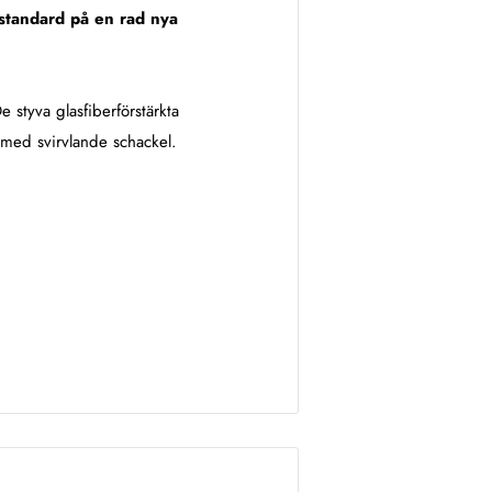
 standard på en rad nya
 styva glasfiberförstärkta
r med
svirvlande schackel.