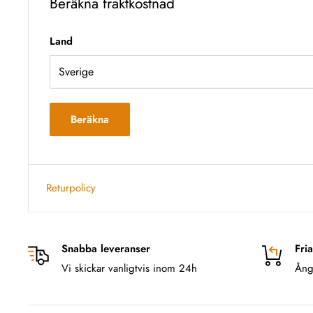
Beräkna fraktkostnad
Land
Beräkna
Returpolicy
Snabba leveranser
Fria
Vi skickar vanligtvis inom 24h
Ång