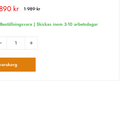
rt
 890 kr
Rekommenderat
1 989 kr
pris
is
Beställningsvara | Skickas inom 3-10 arbetsdagar
varukorg