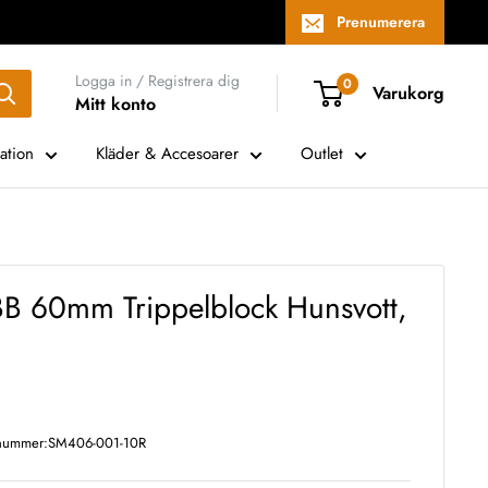
Prenumerera
Logga in / Registrera dig
0
Varukorg
Mitt konto
ation
Kläder & Accesoarer
Outlet
BB 60mm Trippelblock Hunsvott,
lnummer:
SM406-001-10R