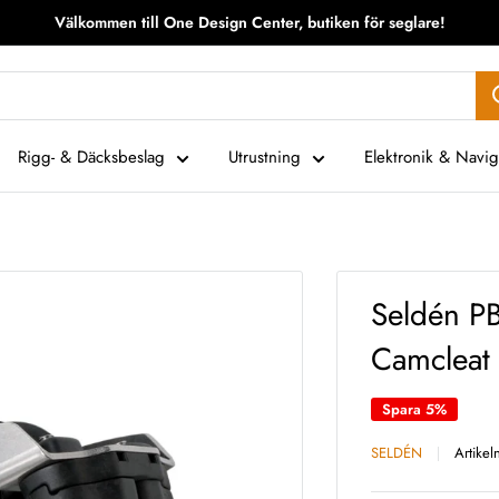
Välkommen till One Design Center, butiken för seglare!
Rigg- & Däcksbeslag
Utrustning
Elektronik & Navig
Seldén P
Camcleat
Spara 5%
SELDÉN
Artike