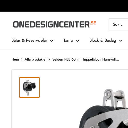
Fortsätt
till
innehåll
One
Design
Center
Båtar & Reservdelar
Tamp
Block & Beslag
Hem
Alla produkter
Seldén PBB 60mm Trippelblock Hunsvott...