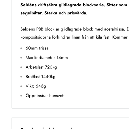
Seldéns driftsäkra glidlagrade blockserie. Sitter som
segelbåtar. Starka och prisvärda.
Seldéns PBB block är glidlagrade block med acetaltrissa. De
kompositsidorna förhindrar linan från att kila fast. Komme
60mm trissa
Max lindiameter 14mm
Arbetslast
720
kg
Brottlast
1440
kg
Vikt:
646
g
Öppninsbar hunsvott