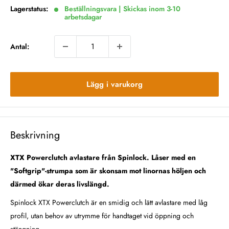
Lagerstatus:
Beställningsvara | Skickas inom 3-10
arbetsdagar
Antal:
Lägg i varukorg
Beskrivning
XTX Powerclutch avlastare från Spinlock. L
åser med en
"Softgrip"-strumpa som är skonsam mot linornas höljen och
därmed ökar deras livslängd.
Spinlock XTX Powerclutch är en smidig och lätt avlastare med låg
profil, utan behov av utrymme för handtaget vid öppning och
stängning.