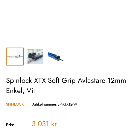
Spinlock XTX Soft Grip Avlastare 12mm
Enkel, Vit
SPINLOCK
Artikelnummer:
SP-XTX12-W
Vårt
3 031 kr
Pris:
pris