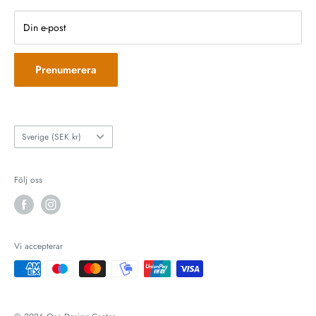
Lördag: 10:00 - 15:00
Integritetspolicy
Söndag: STÄNGT
Returpolicy
Din e-post
Returformulär
Prenumerera
Land
Sverige (SEK kr)
Följ oss
Vi accepterar