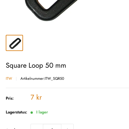
Square Loop 50 mm
ITW
Artikelnummer:
ITW_SQR50
Vårt
7 kr
Pris:
pris
Lagerstatus:
I lager